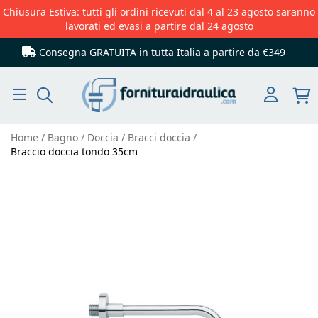
Chiusura Estiva: tutti gli ordini ricevuti dal 4 al 23 agosto saranno
lavorati ed evasi a partire dal 24 agosto
Consegna GRATUITA in tutta Italia
a partire da €349
Cerca
Home
Bagno
Doccia
Bracci doccia
Braccio doccia tondo 35cm
Vai
alla
fine
della
galleria
di
immagini