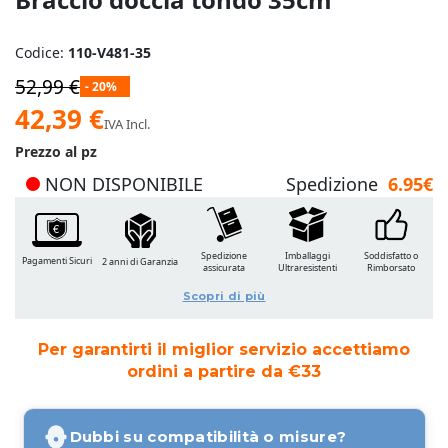
Codice:
110-V481-35
52,99 €
- 20%
Prezzo
42,39 €
IVA Incl.
speciale
Prezzo al pz
NON DISPONIBILE
Spedizione
6.95€
Spedizione
Imballaggi
Soddisfatto o
Pagamenti Sicuri
2 anni di Garanzia
assicurata
Ultraresistenti
Rimborsato
Scopri di più
Per garantirti il miglior servizio accettiamo
ordini a partire da €33
Dubbi su compatibilità o misure?