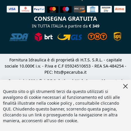
CONSEGNA GRATUITA
IN TUTTA ITALIA a partire da
€ 349
Fornitura Idraulica è di proprietà di H.T.S. S.R.L. - capitale
sociale 10.000€ i.v. - P.iva e C.F 05924510653 - REA SA-484254 -
PEC:
hts@pecaruba.it
Copyright 2024 © |
DF Solution | Web Agency Magento
|
Cl
Slashto Web Design
Co
Questo sito o gli strumenti terzi da questo utilizzati si
Ba
avvalgono di cookie necessari al funzionamento ed utili alle
finalità illustrate nella cookie policy , consultabile cliccando
QUI
. Chiudendo questo banner, scorrendo questa pagina,
cliccando su un link o proseguendo la navigazione in altra
maniera, acconsenti all'uso dei cookie.