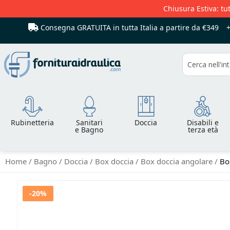
Chiusura Estiva: tut
Consegna GRATUITA in tutta Italia
a partire da €349
Cerca
Rubinetteria
Sanitari
Doccia
Disabili e
e Bagno
terza età
Home
Bagno
Doccia
Box doccia
Box doccia angolare
Bo
Vai
-20%
alla
fine
della
galleria