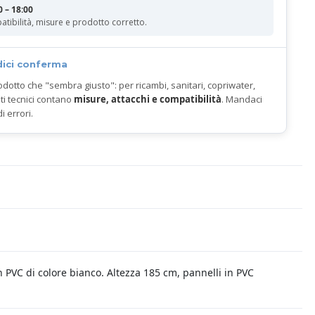
0 – 18:00
atibilità, misure e prodotto corretto.
dici conferma
odotto che "sembra giusto": per ricambi, sanitari, copriwater,
ti tecnici contano
misure, attacchi e compatibilità
. Mandaci
di errori.
in PVC di colore bianco. Altezza 185 cm, pannelli in PVC