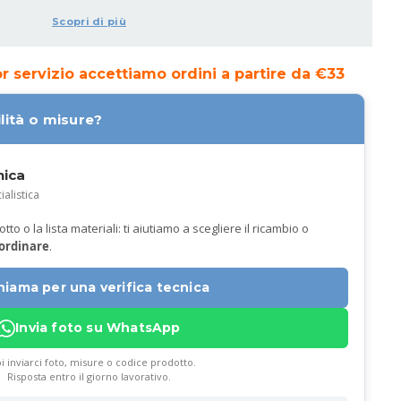
Scopri di più
ior servizio accettiamo ordini a partire da €33
lità o misure?
nica
ialistica
to o la lista materiali: ti aiutiamo a scegliere il ricambio o
 ordinare
.
hiama per una verifica tecnica
Invia foto su WhatsApp
i inviarci foto, misure o codice prodotto.
Risposta entro il giorno lavorativo.