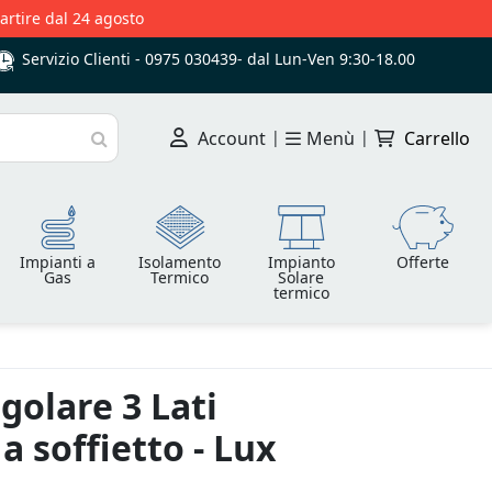
partire dal 24 agosto
Servizio Clienti -
0975 030439
-
dal Lun-Ven 9:30-18.00
Account
|
Menù
|
Carrello
Cerca
Impianti a
Isolamento
Impianto
Offerte
Gas
Termico
Solare
termico
golare 3 Lati
 soffietto - Lux