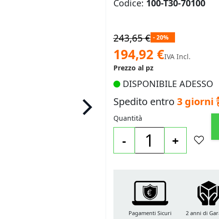
Codice:
100-T30-70100
243,65 €
- 20%
Prezzo
194,92 €
IVA Incl.
speciale
Prezzo al pz
DISPONIBILE ADESSO
Spedito entro
3 giorni
Quantità
-
+
Pagamenti Sicuri
2 anni di Gar