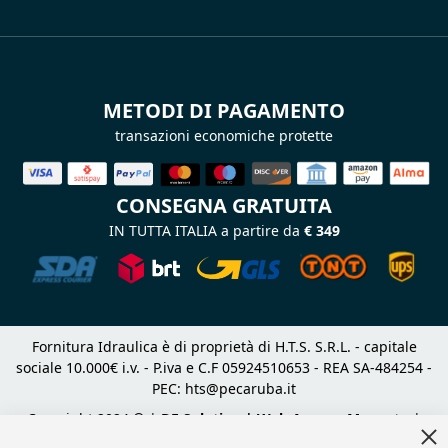
METODI DI PAGAMENTO
transazioni economiche protette
CONSEGNA GRATUITA
IN TUTTA ITALIA a partire da
€ 349
Fornitura Idraulica è di proprietà di H.T.S. S.R.L. - capitale
sociale 10.000€ i.v. - P.iva e C.F 05924510653 - REA SA-484254 -
PEC:
hts@pecaruba.it
Copyright 2024 © |
DF Solution | Web Agency Magento
|
Cl
Slashto Web Design