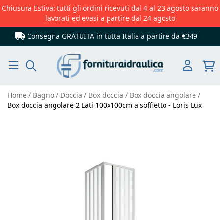
Chiusura Estiva: tutti gli ordini ricevuti dal 4 al 23 agosto saranno
lavorati ed evasi a partire dal 24 agosto
Consegna GRATUITA in tutta Italia
a partire da €349
Cerca
Home
Bagno
Doccia
Box doccia
Box doccia angolare
Box doccia angolare 2 Lati 100x100cm a soffietto - Loris Lux
Vai
alla
fine
della
galleria
di
immagini