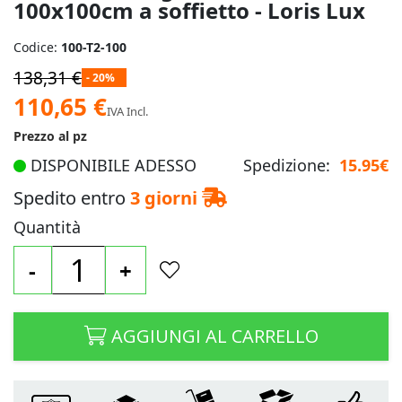
100x100cm a soffietto - Loris Lux
Codice:
100-T2-100
138,31 €
- 20%
Prezzo
110,65 €
IVA Incl.
speciale
Prezzo al pz
DISPONIBILE ADESSO
Spedizione:
15.95€
Spedito entro
3 giorni
Quantità
-
+
AGGIUNGI AL CARRELLO