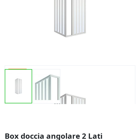
-20%
Vai
all'inizio
della
galleria
di
Box doccia angolare 2 Lati
immagini