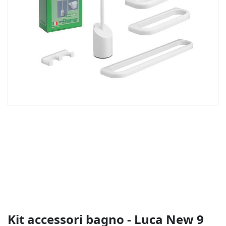
Vai
all'inizio
della
galleria
di
immagini
Kit accessori bagno - Luca New 9