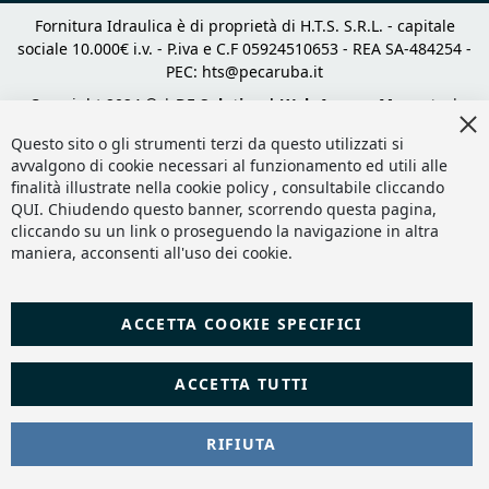
Fornitura Idraulica è di proprietà di H.T.S. S.R.L. - capitale
sociale 10.000€ i.v. - P.iva e C.F 05924510653 - REA SA-484254 -
PEC:
hts@pecaruba.it
Copyright 2024 © |
DF Solution | Web Agency Magento
|
Cl
Slashto Web Design
Co
Questo sito o gli strumenti terzi da questo utilizzati si
Ba
avvalgono di cookie necessari al funzionamento ed utili alle
finalità illustrate nella cookie policy , consultabile cliccando
QUI
. Chiudendo questo banner, scorrendo questa pagina,
cliccando su un link o proseguendo la navigazione in altra
maniera, acconsenti all'uso dei cookie.
ACCETTA COOKIE SPECIFICI
ACCETTA TUTTI
RIFIUTA