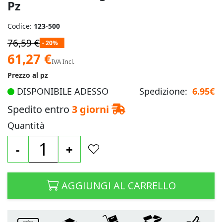
Pz
Codice:
123-500
76,59 €
- 20%
Prezzo
61,27 €
IVA Incl.
speciale
Prezzo al pz
DISPONIBILE ADESSO
Spedizione:
6.95€
Spedito entro
3 giorni
Quantità
-
+
AGGIUNGI AL CARRELLO