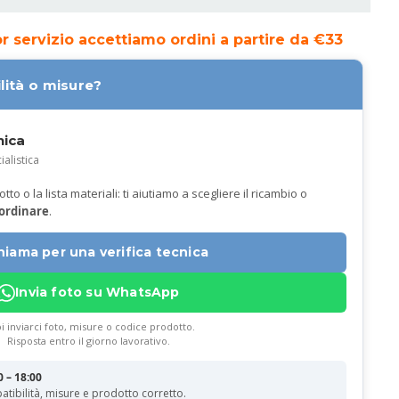
ior servizio accettiamo ordini a partire da €33
lità o misure?
nica
ialistica
to o la lista materiali: ti aiutiamo a scegliere il ricambio o
 ordinare
.
hiama per una verifica tecnica
Invia foto su WhatsApp
i inviarci foto, misure o codice prodotto.
Risposta entro il giorno lavorativo.
0 – 18:00
atibilità, misure e prodotto corretto.