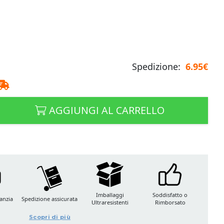
Spedizione:
6.95€
AGGIUNGI AL CARRELLO
Imballaggi
Soddisfatto o
anzia
Spedizione assicurata
Ultraresistenti
Rimborsato
Scopri di più