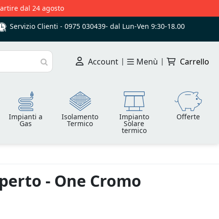
partire dal 24 agosto
Servizio Clienti -
0975 030439
-
dal Lun-Ven 9:30-18.00
Account
|
Menù
|
Carrello
Cerca
Impianti a
Isolamento
Impianto
Offerte
Gas
Termico
Solare
termico
aperto - One Cromo