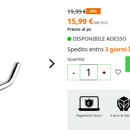
19,99 €
- 20%
Prezzo
15,99 €
IVA Incl.
speciale
Prezzo al pz
DISPONIBILE ADESSO
Spedito entro
3 giorni
Quantità
-
+
Pagamenti Sicuri
2 anni di Gar