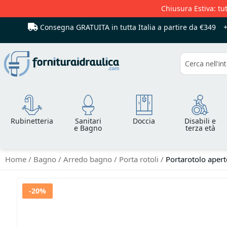
Chiusura Estiva: tut
Consegna GRATUITA in tutta Italia
a partire da €349
Cerca
Rubinetteria
Sanitari
Doccia
Disabili e
e Bagno
terza età
Home
Bagno
Arredo bagno
Porta rotoli
Portarotolo aper
Vai
-20%
alla
fine
della
galleria