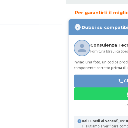
Per garantirti il migl
Dubbi su compatibi
Consulenza Tec
Fornitura Idraulica Spec
Inviaci una foto, un codice prodot
componente corretto
prima di
C
Puo
Dal Lunedì al Venerdì, 09:3
Ti aiutiamo a verificare comp