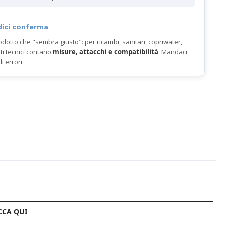
dici conferma
odotto che "sembra giusto": per ricambi, sanitari, copriwater,
ti tecnici contano
misure, attacchi e compatibilità
. Mandaci
di errori.
CCA QUI