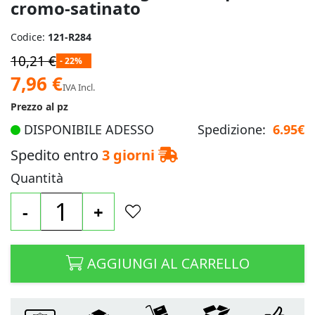
cromo-satinato
Codice:
121-R284
10,21 €
- 22%
Prezzo
7,96 €
IVA Incl.
speciale
Prezzo al pz
DISPONIBILE ADESSO
Spedizione:
6.95€
Spedito entro
3 giorni
Quantità
-
+
AGGIUNGI AL CARRELLO