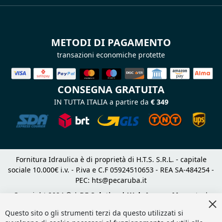
METODI DI PAGAMENTO
transazioni economiche protette
CONSEGNA GRATUITA
IN TUTTA ITALIA a partire da
€ 349
Fornitura Idraulica è di proprietà di H.T.S. S.R.L. - capitale
sociale 10.000€ i.v. - P.iva e C.F 05924510653 - REA SA-484254 -
PEC:
hts@pecaruba.it
Copyright 2024 © |
DF Solution | Web Agency Magento
|
Cl
Slashto Web Design
Co
Questo sito o gli strumenti terzi da questo utilizzati si
Ba