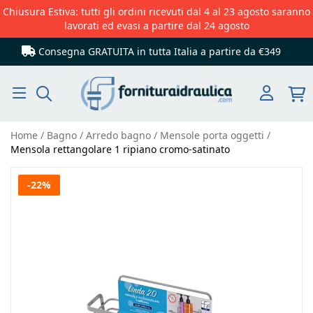
Chiusura Estiva: tutti gli ordini ricevuti dal 4 al 23 agosto saranno
lavorati ed evasi a partire dal 24 agosto
Consegna GRATUITA in tutta Italia
a partire da €349
Cerca
Home
Bagno
Arredo bagno
Mensole porta oggetti
Mensola rettangolare 1 ripiano cromo-satinato
Vai
-22%
alla
fine
della
galleria
di
immagini