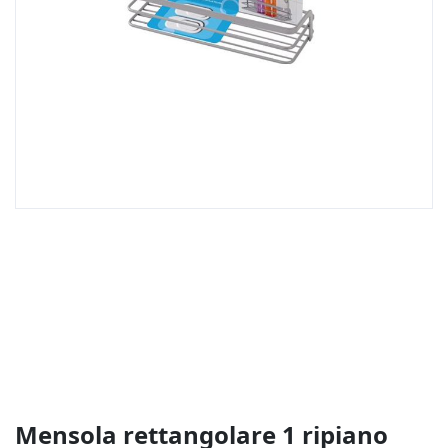
Vai
all'inizio
della
galleria
di
immagini
Mensola rettangolare 1 ripiano