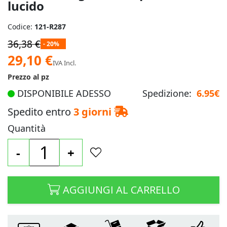
lucido
Codice:
121-R287
36,38 €
- 20%
Prezzo
29,10 €
IVA Incl.
speciale
Prezzo al pz
DISPONIBILE ADESSO
Spedizione:
6.95€
Spedito entro
3 giorni
Quantità
-
+
AGGIUNGI AL CARRELLO