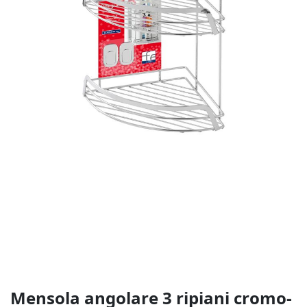
Vai
-20%
all'inizio
della
galleria
di
immagini
Mensola angolare 3 ripiani cromo-