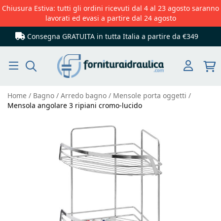
Chiusura Estiva: tutti gli ordini ricevuti dal 4 al 23 agosto saranno
lavorati ed evasi a partire dal 24 agosto
Consegna GRATUITA in tutta Italia
a partire da €349
Cerca
Home
Bagno
Arredo bagno
Mensole porta oggetti
Mensola angolare 3 ripiani cromo-lucido
Vai
alla
fine
della
galleria
di
immagini