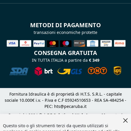
METODI DI PAGAMENTO
transazioni economiche protette
CONSEGNA GRATUITA
IN TUTTA ITALIA a partire da
€ 349
Fornitura Idraulica è di proprietà di H.T.S. S.R.L. - capitale
sociale 10.000€ i.v. - P.iva e C.F 05924510653 - REA SA-484254 -
PEC:
hts@pecaruba.it
Copyright 2024 © |
DF Solution | Web Agency Magento
|
Cl
Slashto Web Design
Co
Questo sito o gli strumenti terzi da questo utilizzati si
Ba