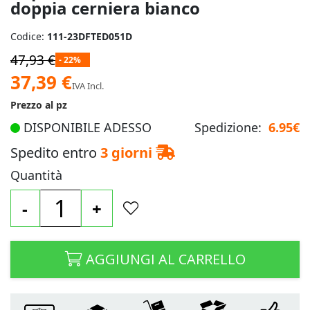
doppia cerniera bianco
Codice:
111-23DFTED051D
47,93 €
- 22%
Prezzo
37,39 €
IVA Incl.
speciale
Prezzo al pz
DISPONIBILE ADESSO
Spedizione:
6.95€
Spedito entro
3 giorni
Quantità
-
+
AGGIUNGI AL CARRELLO