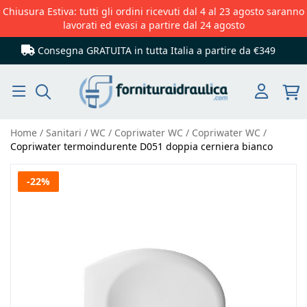
Chiusura Estiva: tutti gli ordini ricevuti dal 4 al 23 agosto saranno
lavorati ed evasi a partire dal 24 agosto
Consegna GRATUITA in tutta Italia
a partire da €349
Cerca
Home
Sanitari
WC
Copriwater WC
Copriwater WC
Copriwater termoindurente D051 doppia cerniera bianco
Vai
-22%
alla
fine
della
galleria
di
immagini