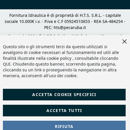
Fornitura Idraulica è di proprietà di H.T.S. S.R.L. - capitale
sociale 10.000€ i.v. - P.iva e C.F 05924510653 - REA SA-484254 -
PEC:
hts@pecaruba.it
Copyright 2024 © |
DF Solution | Web Agency Magento
|
Cl
Slashto Web Design
Co
Questo sito o gli strumenti terzi da questo utilizzati si
Ba
avvalgono di cookie necessari al funzionamento ed utili alle
finalità illustrate nella cookie policy , consultabile cliccando
QUI
. Chiudendo questo banner, scorrendo questa pagina,
cliccando su un link o proseguendo la navigazione in altra
maniera, acconsenti all'uso dei cookie.
ACCETTA COOKIE SPECIFICI
ACCETTA TUTTI
RIFIUTA