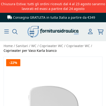
Chiusura Estiva: tutti gli ordini ricevuti dal 4 al 23 agosto saranno
lavorati ed evasi a partire dal 24 agosto
Consegna GRATUITA in tutta Italia
a partire da €349
Cerca
Home
Sanitari
WC
Copriwater WC
Copriwater WC
Copriwater per Vaso Karla bianco
Vai
-22%
alla
fine
della
galleria
di
immagini