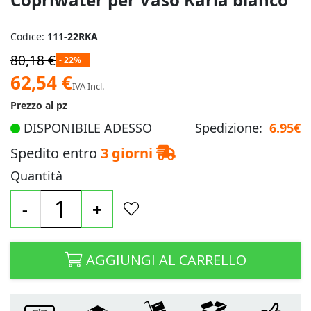
Codice:
111-22RKA
80,18 €
- 22%
Prezzo
62,54 €
IVA Incl.
speciale
Prezzo al pz
DISPONIBILE ADESSO
Spedizione:
6.95€
Spedito entro
3 giorni
Quantità
-
+
AGGIUNGI AL CARRELLO