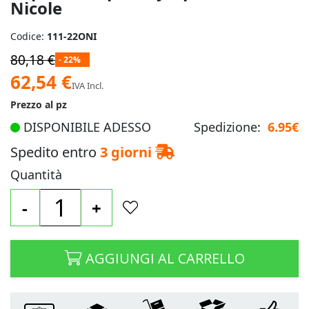
Nicole
Codice:
111-22ONI
80,18 €
- 22%
Prezzo
62,54 €
IVA Incl.
speciale
Prezzo al pz
DISPONIBILE ADESSO
Spedizione:
6.95€
Spedito entro
3 giorni
Quantità
-
+
AGGIUNGI AL CARRELLO