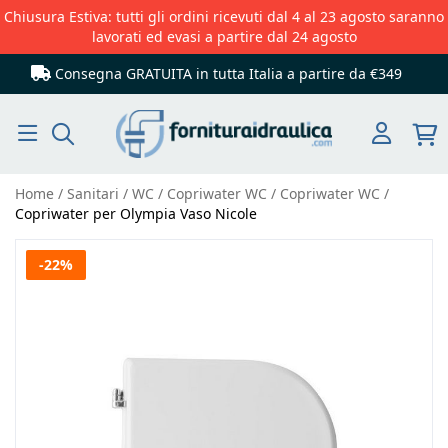
Chiusura Estiva: tutti gli ordini ricevuti dal 4 al 23 agosto saranno
lavorati ed evasi a partire dal 24 agosto
Consegna GRATUITA in tutta Italia
a partire da €349
Cerca
Home
Sanitari
WC
Copriwater WC
Copriwater WC
Copriwater per Olympia Vaso Nicole
Vai
-22%
alla
fine
della
galleria
di
immagini