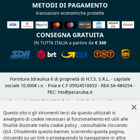
METODI DI PAGAMENTO
transazioni economiche protette
CONSEGNA GRATUITA
IN TUTTA ITALIA a partire da
€ 349
Fornitura Idraulica è di proprietà di H.T.S. S.R.L. - capitale
sociale 10.000€ i.v. - P.iva e C.F 05924510653 - REA SA-484254 -
PEC:
hts@pecaruba.it
Copyright 2024 © |
DF Solution | Web Agency Magento
|
Cl
Slashto Web Design
Co
Questo sito o gli strumenti terzi da questo utilizzati si
Ba
avvalgono di cookie necessari al funzionamento ed utili alle
finalità illustrate nella cookie policy , consultabile cliccando
QUI
. Chiudendo questo banner, scorrendo questa pagina,
cliccando su un link o proseguendo la navigazione in altra