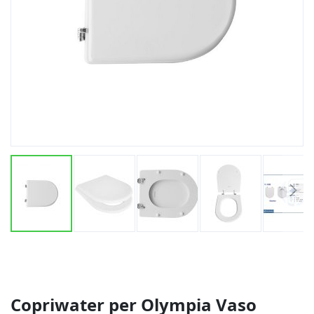
Vai
all'inizio
della
galleria
di
Copriwater per Olympia Vaso
immagini