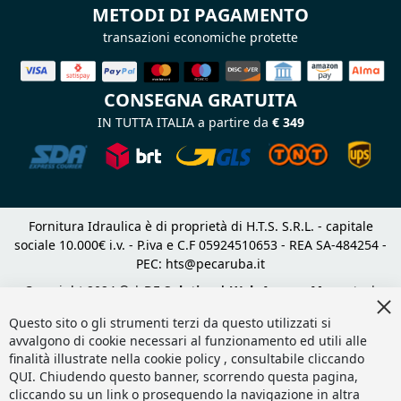
METODI DI PAGAMENTO
transazioni economiche protette
CONSEGNA GRATUITA
IN TUTTA ITALIA a partire da
€ 349
Fornitura Idraulica è di proprietà di H.T.S. S.R.L. - capitale
sociale 10.000€ i.v. - P.iva e C.F 05924510653 - REA SA-484254 -
PEC:
hts@pecaruba.it
Copyright 2024 © |
DF Solution | Web Agency Magento
|
Cl
Slashto Web Design
Co
Questo sito o gli strumenti terzi da questo utilizzati si
Ba
avvalgono di cookie necessari al funzionamento ed utili alle
finalità illustrate nella cookie policy , consultabile cliccando
QUI
. Chiudendo questo banner, scorrendo questa pagina,
cliccando su un link o proseguendo la navigazione in altra