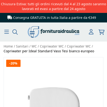
Chiusura Estiva: tutti gli ordini ricevuti dal 4 al 23 agosto saranno
lavorati ed evasi a partire dal 24 agosto
Consegna GRATUITA in tutta Italia
a partire da €349
Cerca
Home
Sanitari
WC
Copriwater WC
Copriwater WC
Copriwater per Ideal Standard Vaso Tesi bianco europeo
Vai
-20%
alla
fine
della
galleria
di
immagini