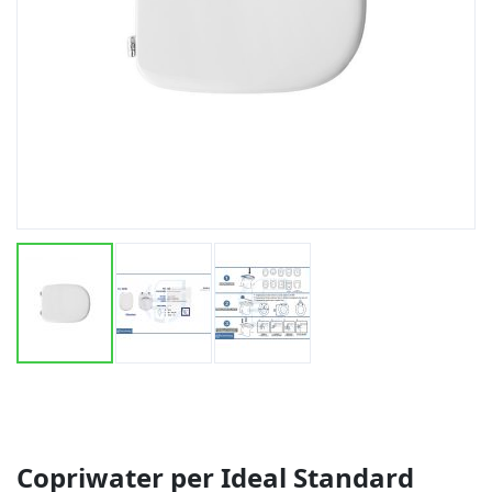
Vai
all'inizio
della
galleria
di
Copriwater per Ideal Standard
immagini