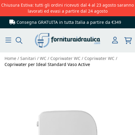
Chiusura Estiva: tutti gli ordini ricevuti dal 4 al 23 agosto saranno
lavorati ed evasi a partire dal 24 agosto
Consegna GRATUITA in tutta Italia
a partire da €349
Cerca
Home
Sanitari
WC
Copriwater WC
Copriwater WC
Copriwater per Ideal Standard Vaso Active
Vai
alla
fine
della
galleria
di
immagini