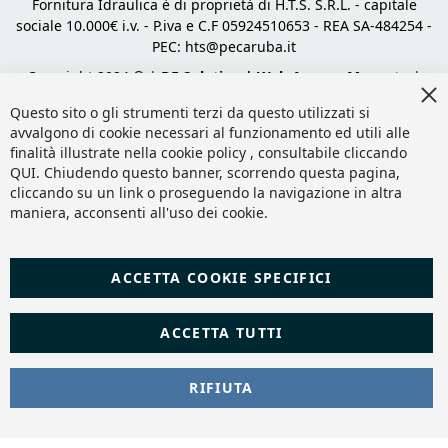
Fornitura Idraulica è di proprietà di H.T.S. S.R.L. - capitale
sociale 10.000€ i.v. - P.iva e C.F 05924510653 - REA SA-484254 -
PEC:
hts@pecaruba.it
Copyright 2024 © |
DF Solution | Web Agency Magento
|
Cl
Slashto Web Design
Co
Questo sito o gli strumenti terzi da questo utilizzati si
Ba
avvalgono di cookie necessari al funzionamento ed utili alle
finalità illustrate nella cookie policy , consultabile cliccando
QUI
. Chiudendo questo banner, scorrendo questa pagina,
cliccando su un link o proseguendo la navigazione in altra
maniera, acconsenti all'uso dei cookie.
ACCETTA COOKIE SPECIFICI
ACCETTA TUTTI
RIFIUTA