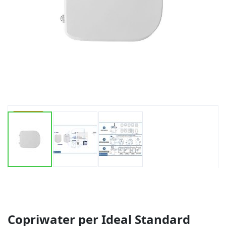
-20%
Vai
all'inizio
della
galleria
di
Copriwater per Ideal Standard
immagini