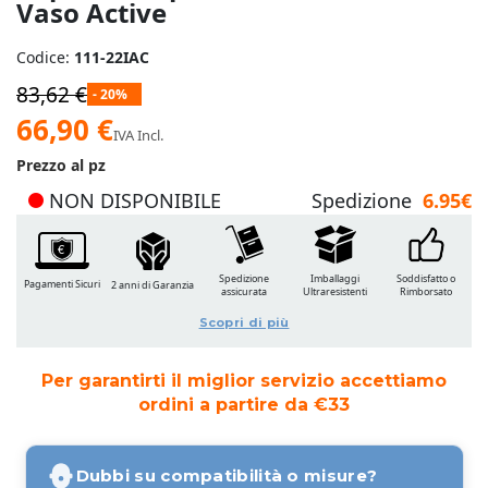
Vaso Active
Codice:
111-22IAC
83,62 €
- 20%
Prezzo
66,90 €
IVA Incl.
speciale
Prezzo al pz
NON DISPONIBILE
Spedizione
6.95€
Spedizione
Imballaggi
Soddisfatto o
Pagamenti Sicuri
2 anni di Garanzia
assicurata
Ultraresistenti
Rimborsato
Scopri di più
Per garantirti il miglior servizio accettiamo
ordini a partire da €33
Dubbi su compatibilità o misure?