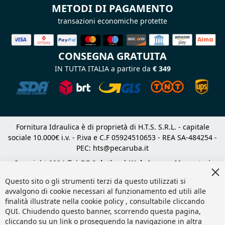
METODI DI PAGAMENTO
transazioni economiche protette
CONSEGNA GRATUITA
IN TUTTA ITALIA a partire da
€ 349
Fornitura Idraulica è di proprietà di H.T.S. S.R.L. - capitale
sociale 10.000€ i.v. - P.iva e C.F 05924510653 - REA SA-484254 -
PEC:
hts@pecaruba.it
Copyright 2024 © |
DF Solution | Web Agency Magento
|
Cl
Slashto Web Design
Co
Questo sito o gli strumenti terzi da questo utilizzati si
Ba
avvalgono di cookie necessari al funzionamento ed utili alle
finalità illustrate nella cookie policy , consultabile cliccando
QUI
. Chiudendo questo banner, scorrendo questa pagina,
cliccando su un link o proseguendo la navigazione in altra