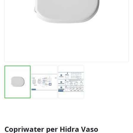
Vai
all'inizio
della
galleria
di
Copriwater per Hidra Vaso
immagini