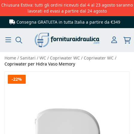
Chiusura Estiva: tutti gli ordini ricevuti dal 4 al 23 agosto saranno
lavorati ed evasi a partire dal 24 agosto
Consegna GRATUITA in tutta Italia
a partire da €349
Cerca
Home
Sanitari
WC
Copriwater WC
Copriwater WC
Copriwater per Hidra Vaso Memory
Vai
-22%
alla
fine
della
galleria
di
immagini