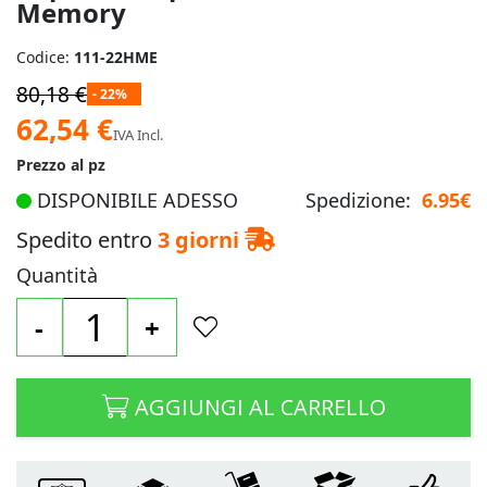
Memory
Codice:
111-22HME
80,18 €
- 22%
Prezzo
62,54 €
IVA Incl.
speciale
Prezzo al pz
DISPONIBILE ADESSO
Spedizione:
6.95€
Spedito entro
3 giorni
Quantità
-
+
AGGIUNGI AL CARRELLO