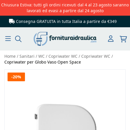
Chiusura Estiva: tutti gli ordini ricevuti dal 4 al 23 agosto saranno
lavorati ed evasi a partire dal 24 agosto
Consegna GRATUITA in tutta Italia
a partire da €349
Cerca
Home
Sanitari
WC
Copriwater WC
Copriwater WC
Copriwater per Globo Vaso Open Space
Vai
-20%
alla
fine
della
galleria
di
immagini