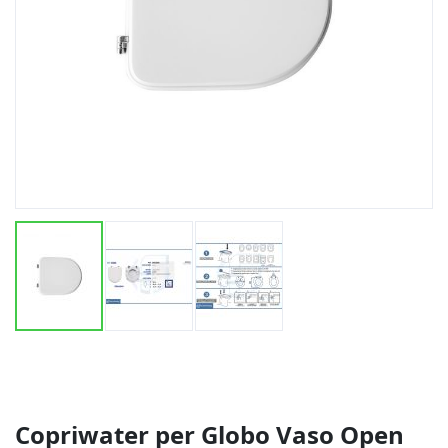
Vai
all'inizio
della
galleria
di
Copriwater per Globo Vaso Open
immagini