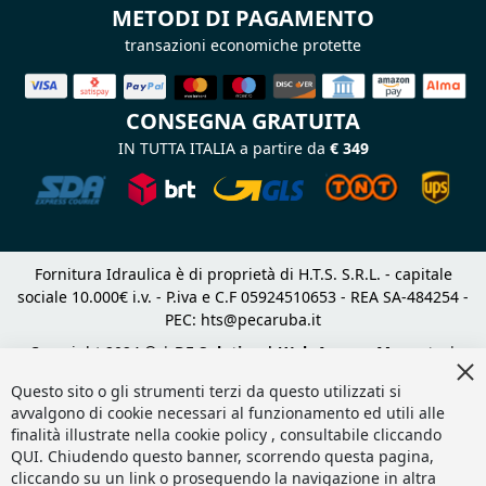
METODI DI PAGAMENTO
transazioni economiche protette
CONSEGNA GRATUITA
IN TUTTA ITALIA a partire da
€ 349
Fornitura Idraulica è di proprietà di H.T.S. S.R.L. - capitale
sociale 10.000€ i.v. - P.iva e C.F 05924510653 - REA SA-484254 -
PEC:
hts@pecaruba.it
Copyright 2024 © |
DF Solution | Web Agency Magento
|
Cl
Slashto Web Design
Co
Questo sito o gli strumenti terzi da questo utilizzati si
Ba
avvalgono di cookie necessari al funzionamento ed utili alle
finalità illustrate nella cookie policy , consultabile cliccando
QUI
. Chiudendo questo banner, scorrendo questa pagina,
cliccando su un link o proseguendo la navigazione in altra