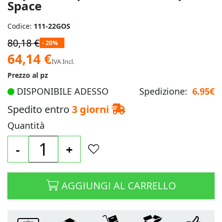
Space
Codice:
111-22GOS
80,18 €
- 20%
Prezzo
64,14 €
IVA Incl.
speciale
Prezzo al pz
DISPONIBILE ADESSO
Spedizione:
6.95€
Spedito entro
3 giorni
Quantità
-
+
AGGIUNGI AL CARRELLO