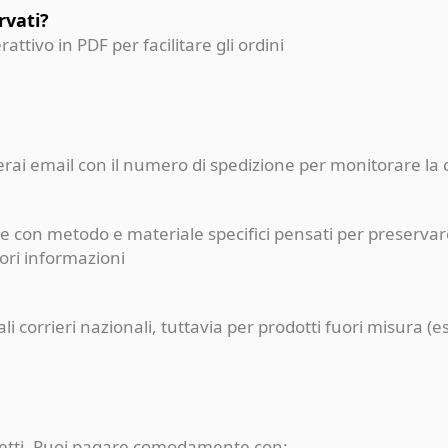
rvati?
erattivo in PDF per facilitare gli ordini
ceverai email con il numero di spedizione per monitorare l
e con metodo e materiale specifici pensati per preservare
iori informazioni
pali corrieri nazionali, tuttavia per prodotti fuori misur
rotetti. Puoi pagare comodamente con: