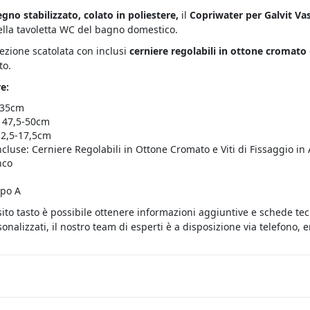
egno stabilizzato, colato in poliestere,
il
Copriwater per Galvit Va
ella tavoletta WC del bagno domestico.
fezione scatolata con inclusi
cerniere regolabili in ottone cromato
to.
e:
 35cm
 47,5-50cm
12,5-17,5cm
ncluse: Cerniere Regolabili in Ottone Cromato e Viti di Fissaggio in 
nco
ipo A
sito tasto è possibile ottenere informazioni aggiuntive e schede te
onalizzati, il nostro team di esperti è a disposizione via telefono,