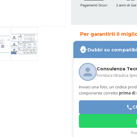
Pagamenti Sicuri
2 anni di Gar
Per garantirti il migl
Dubbi su compatibi
Consulenza Tec
Fornitura Idraulica Spec
Inviaci una foto, un codice prodot
componente corretto
prima di
C
Puo