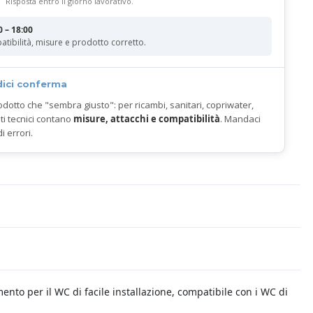
Risposta entro il giorno lavorativo.
0 – 18:00
atibilità, misure e prodotto corretto.
dici conferma
odotto che "sembra giusto": per ricambi, sanitari, copriwater,
ti tecnici contano
misure, attacchi e compatibilità
. Mandaci
di errori.
ento per il WC di facile installazione, compatibile con i WC di