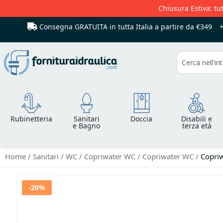
Chiusura Estiva: tut
Consegna GRATUITA in tutta Italia
a partire da €349
Cerca
Rubinetteria
Sanitari
Doccia
Disabili e
e Bagno
terza età
Home
Sanitari
WC
Copriwater WC
Copriwater WC
Copriw
Vai
-20%
alla
fine
della
galleria