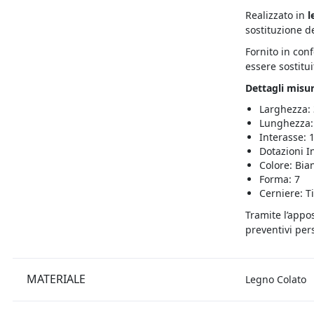
Realizzato in
l
sostituzione d
Fornito in con
essere sostitui
Dettagli misur
Larghezza:
Lunghezza:
Interasse: 
Dotazioni I
Colore: Bia
Forma: 7
Cerniere: T
Tramite l’appo
preventivi pers
MATERIALE
Legno Colato