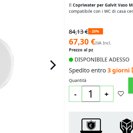
Il
Copriwater per Galvit Vaso Mi
compatibile con i WC di casa ce
84,13 €
- 20%
Prezzo
67,30 €
IVA Incl.
speciale
Prezzo al pz
DISPONIBILE ADESSO
Spedito entro
3 giorni
Quantità
-
+