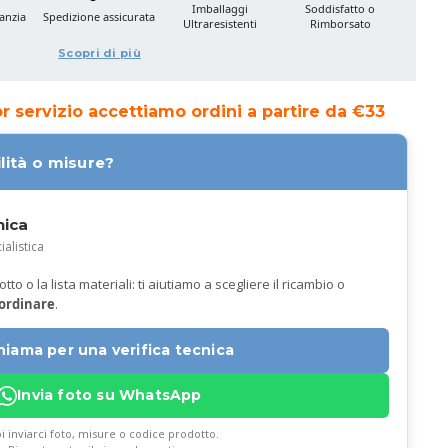
Imballaggi
Soddisfatto o
anzia
Spedizione assicurata
Ultraresistenti
Rimborsato
Scopri di più
ior servizio accettiamo ordini a partire da €33
lità o misure?
nica
ialistica
to o la lista materiali: ti aiutiamo a scegliere il ricambio o
 ordinare
.
hiama per una verifica tecnica
Invia foto su WhatsApp
i inviarci foto, misure o codice prodotto.