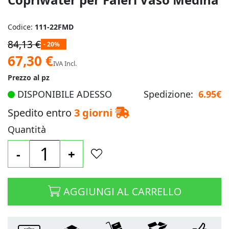
Codice:
111-22FMD
84,13 €
- 20%
Prezzo
67,30 €
IVA Incl.
speciale
Prezzo al pz
DISPONIBILE ADESSO
Spedizione:
6.95€
Spedito entro
3 giorni
Quantità
-
+
AGGIUNGI AL CARRELLO