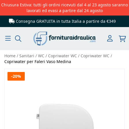
Chiusura Estiva: tutti gli ordini ricevuti dal 4 al 23 agosto saranno
lavorati ed evasi a partire dal 24 agosto
Consegna GRATUITA in tutta Italia
a partire da €349
Cerca
Home
Sanitari
WC
Copriwater WC
Copriwater WC
Copriwater per Faleri Vaso Medina
Vai
-20%
alla
fine
della
galleria
di
immagini