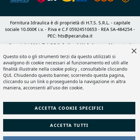
Fornitura Idraulica è di proprietà di H.T.S. S.R.L. - capitale
sociale 10.000€ i.v. - P.iva e C.F 05924510653 - REA SA-484254 -
PEC:
hts@pecaruba.it
Copyright 2024 © |
DF Solution | Web Agency Magento
|
Cl
Slashto Web Design
Co
Questo sito o gli strumenti terzi da questo utilizzati si
Ba
avvalgono di cookie necessari al funzionamento ed utili alle
finalità illustrate nella cookie policy , consultabile cliccando
QUI
. Chiudendo questo banner, scorrendo questa pagina,
cliccando su un link o proseguendo la navigazione in altra
maniera, acconsenti all'uso dei cookie.
ACCETTA COOKIE SPECIFICI
ACCETTA TUTTI