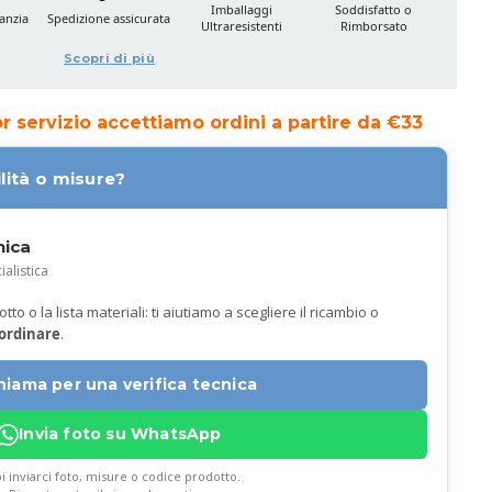
Imballaggi
Soddisfatto o
anzia
Spedizione assicurata
Ultraresistenti
Rimborsato
Scopri di più
ior servizio accettiamo ordini a partire da €33
lità o misure?
nica
ialistica
to o la lista materiali: ti aiutiamo a scegliere il ricambio o
 ordinare
.
hiama per una verifica tecnica
Invia foto su WhatsApp
i inviarci foto, misure o codice prodotto.