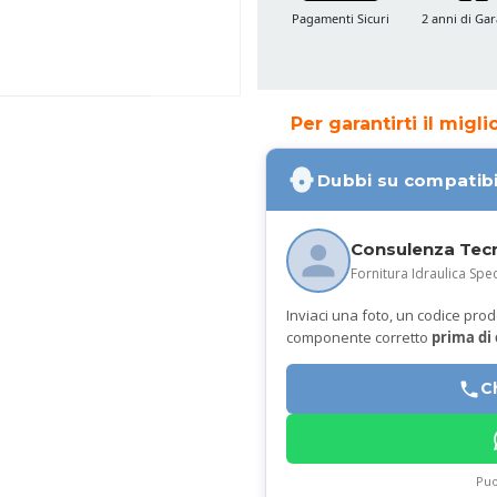
Pagamenti Sicuri
2 anni di Gar
Per garantirti il migl
Dubbi su compatibi
Consulenza Tec
Fornitura Idraulica Spec
Inviaci una foto, un codice prodot
componente corretto
prima di
C
Puo