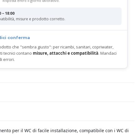
Risposta entro il giorno lavorativo.
0 – 18:00
atibilità, misure e prodotto corretto.
dici conferma
odotto che "sembra giusto": per ricambi, sanitari, copriwater,
ti tecnici contano
misure, attacchi e compatibilità
. Mandaci
di errori.
ento per il WC di facile installazione, compatibile con i WC di