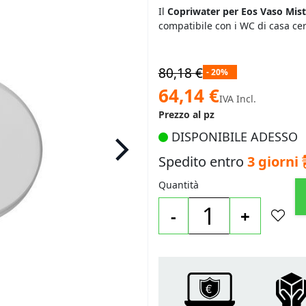
Il
Copriwater per Eos Vaso Mistr
compatibile con i WC di casa ce
80,18 €
- 20%
Prezzo
64,14 €
IVA Incl.
speciale
Prezzo al pz
DISPONIBILE ADESSO
Spedito entro
3 giorni
Quantità
-
+