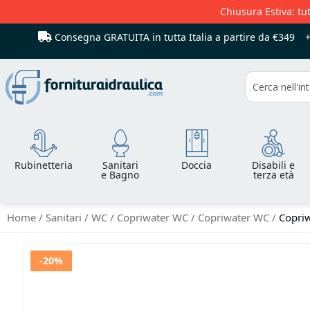
Chiusura Estiva: tut
Consegna GRATUITA in tutta Italia
a partire da €349
Cerca
Rubinetteria
Sanitari
Doccia
Disabili e
e Bagno
terza età
Home
Sanitari
WC
Copriwater WC
Copriwater WC
Copriw
Vai
-20%
alla
fine
della
galleria