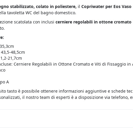
egno stabilizzato, colato in poliestere,
il
Copriwater per Eos Vaso 
ella tavoletta WC del bagno domestico.
fezione scatolata con inclusi
cerniere regolabili in ottone cromato
to.
e:
 35,3cm
 43,5-48,5cm
11,2-21,7cm
ncluse: Cerniere Regolabili in Ottone Cromato e Viti di Fissaggio in 
nco
ipo A
sito tasto è possibile ottenere informazioni aggiuntive e schede te
onalizzati, il nostro team di esperti è a disposizione via telefono,