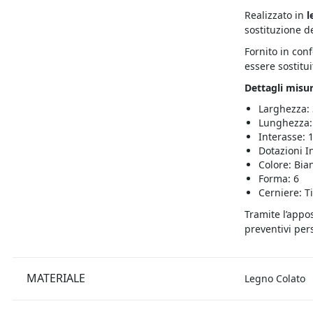
Realizzato in
l
sostituzione d
Fornito in con
essere sostitui
Dettagli misur
Larghezza:
Lunghezza:
Interasse: 
Dotazioni I
Colore: Bia
Forma: 6
Cerniere: T
Tramite l’appo
preventivi pers
MATERIALE
Legno Colato