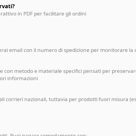
rvati?
erattivo in PDF per facilitare gli ordini
ceverai email con il numero di spedizione per monitorare l
e con metodo e materiale specifici pensati per preservare
iori informazioni
pali corrieri nazionali, tuttavia per prodotti fuori misur
rotetti. Puoi pagare comodamente con: