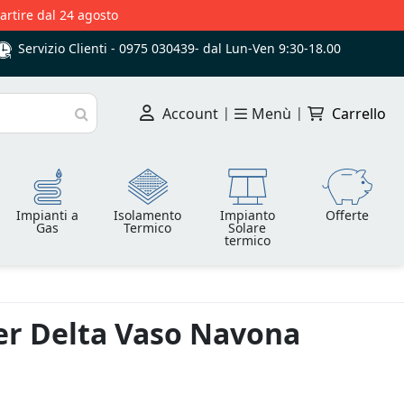
partire dal 24 agosto
Servizio Clienti -
0975 030439
-
dal Lun-Ven 9:30-18.00
Account
|
Menù
|
Carrello
Cerca
Impianti a
Isolamento
Impianto
Offerte
Gas
Termico
Solare
termico
er Delta Vaso Navona