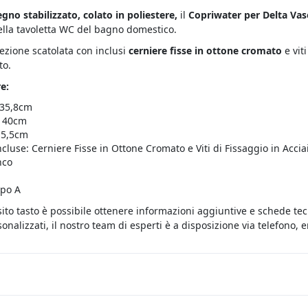
egno stabilizzato, colato in poliestere,
il
Copriwater per Delta Va
ella tavoletta WC del bagno domestico.
fezione scatolata con inclusi
cerniere fisse in ottone cromato
e vit
to.
e:
 35,8cm
 40cm
15,5cm
ncluse: Cerniere Fisse in Ottone Cromato e Viti di Fissaggio in Accia
nco
ipo A
sito tasto è possibile ottenere informazioni aggiuntive e schede te
onalizzati, il nostro team di esperti è a disposizione via telefono,