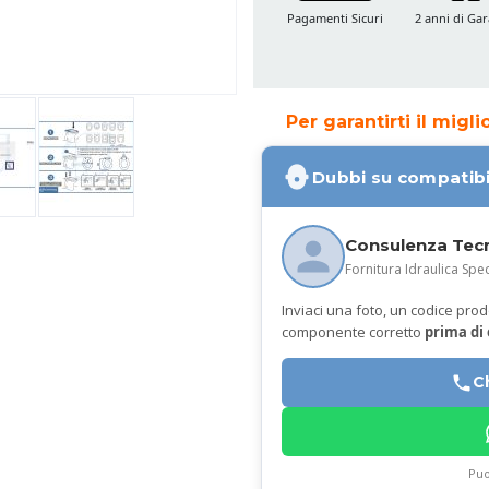
Pagamenti Sicuri
2 anni di Gar
Per garantirti il migl
Dubbi su compatibi
Consulenza Tec
Fornitura Idraulica Spec
Inviaci una foto, un codice prodot
componente corretto
prima di
C
Puo