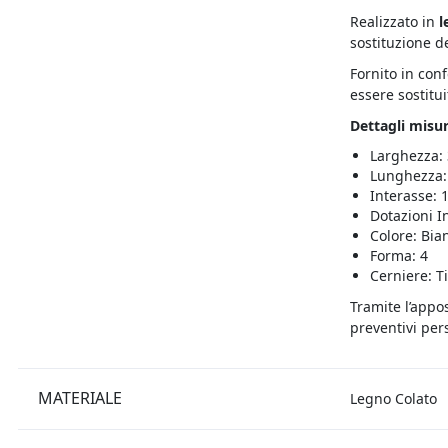
Realizzato in
l
sostituzione d
Fornito in con
essere sostitui
Dettagli misur
Larghezza:
Lunghezza:
Interasse: 
Dotazioni I
Colore: Bia
Forma: 4
Cerniere: T
Tramite l’appo
preventivi pers
MATERIALE
Legno Colato