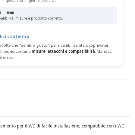
Risposta entro il giorno lavorativo.
0 – 18:00
atibilità, misure e prodotto corretto.
dici conferma
odotto che "sembra giusto": per ricambi, sanitari, copriwater,
ti tecnici contano
misure, attacchi e compatibilità
. Mandaci
di errori.
lemento per il WC di facile installazione, compatibile con i WC