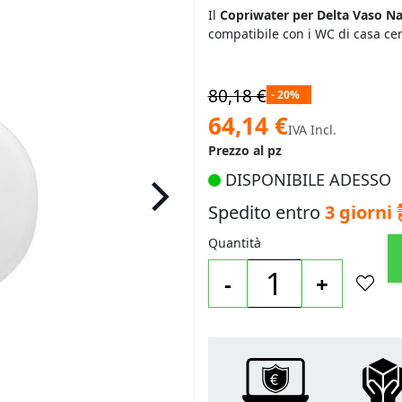
Il
Copriwater per Delta Vaso 
compatibile con i WC di casa c
80,18 €
- 20%
Prezzo
64,14 €
IVA Incl.
speciale
Prezzo al pz
DISPONIBILE ADESSO
Spedito entro
3 giorni
Quantità
-
+