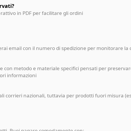
rvati?
erattivo in PDF per facilitare gli ordini
ceverai email con il numero di spedizione per monitorare l
e con metodo e materiale specifici pensati per preservare
iori informazioni
pali corrieri nazionali, tuttavia per prodotti fuori misur
rotetti. Puoi pagare comodamente con: