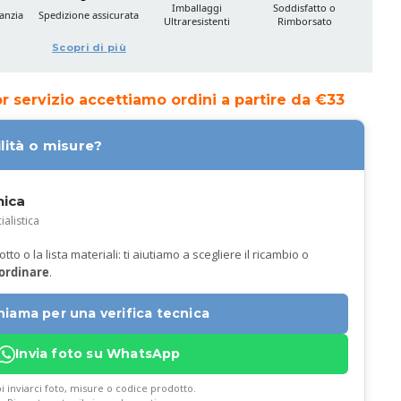
Imballaggi
Soddisfatto o
anzia
Spedizione assicurata
Ultraresistenti
Rimborsato
Scopri di più
ior servizio accettiamo ordini a partire da €33
lità o misure?
nica
ialistica
to o la lista materiali: ti aiutiamo a scegliere il ricambio o
 ordinare
.
hiama per una verifica tecnica
Invia foto su WhatsApp
i inviarci foto, misure o codice prodotto.