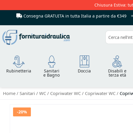
Chiusura Estiva: tut
Consegna GRATUITA in tutta Italia
a partire da €349
Cerca
Rubinetteria
Sanitari
Doccia
Disabili e
e Bagno
terza età
Home
Sanitari
WC
Copriwater WC
Copriwater WC
Copriw
Vai
-20%
alla
fine
della
galleria